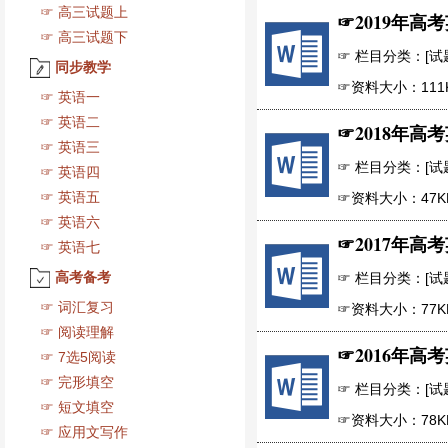
☞
高三试题上
☞
2019年高
☞
高三试题下
☞ 栏目分类：[试题下
同步教学
☞资料大小：111
☞
英语一
☞
英语二
☞
2018年高
☞
英语三
☞ 栏目分类：[试题下
☞
英语四
☞
英语五
☞资料大小：47K
☞
英语六
☞
2017年高
☞
英语七
高考备考
☞ 栏目分类：[试题下
☞
词汇复习
☞资料大小：77K
☞
阅读理解
☞
2016年高
☞
7选5阅读
☞
完形填空
☞ 栏目分类：[试题下
☞
短文填空
☞资料大小：78K
☞
应用文写作