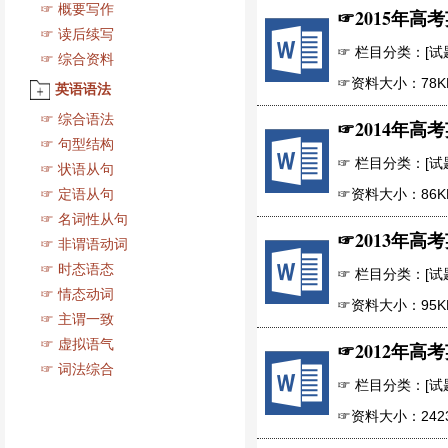
☞
概要写作
☞
2015年高
☞
读后续写
☞ 栏目分类：[试题下
☞
综合资料
☞资料大小：78K
英语语法
☞
综合语法
☞
2014年高
☞
句型结构
☞ 栏目分类：[试题下
☞
状语从句
☞
定语从句
☞资料大小：86K
☞
名词性从句
☞
2013年高
☞
非谓语动词
☞
时态语态
☞ 栏目分类：[试题下
☞
情态动词
☞资料大小：95K
☞
主谓一致
☞
虚拟语气
☞
2012年高
☞
词法综合
☞ 栏目分类：[试题下
☞资料大小：242