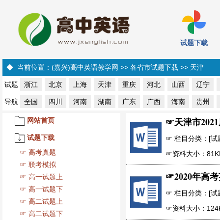
试题下载
◆ 当前位置：
(嘉兴)高中英语教学网
>> 各省市试题下载 >>
天津
试题
浙江
北京
上海
天津
重庆
河北
山西
辽宁
导航
全国
四川
河南
湖南
广东
广西
海南
贵州
☞
天津市20
网站首页
试题下载
☞ 栏目分类：[试题下
☞
高考真题
☞资料大小：81K
☞
联考模拟
☞
2020年高
☞
高一试题上
☞
高一试题下
☞ 栏目分类：[试题下
☞
高二试题上
☞资料大小：124
☞
高二试题下