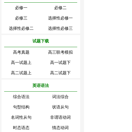
必修一
必修二
必修三
选择性必修一
选择性必修二
选择性必修三
试题下载
高考真题
高三联考模拟
高一试题上
高一试题下
高二试题上
高二试题下
英语语法
综合语法
词法综合
句型结构
状语从句
名词性从句
非谓语动词
时态语态
情态动词