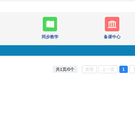
同步教学
备课中心
共1页/0个
首页
上一页
1