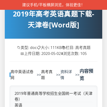
建议手机/平板横屏浏览，体验更佳！
2019年高考英语真题下载-
天津卷[Word版]
📁
类型: doc
📋
大小: 111KB
📚
栏目: 高考真题
📅
上传日期: 2020-05-02
⬇️
浏览次数:
105
内容预
高中英语试卷
高考真
资料详
>>
>>
>>
网
题
情
览
2019年普通高等学校招生全国统一考试（天津
卷）
英语