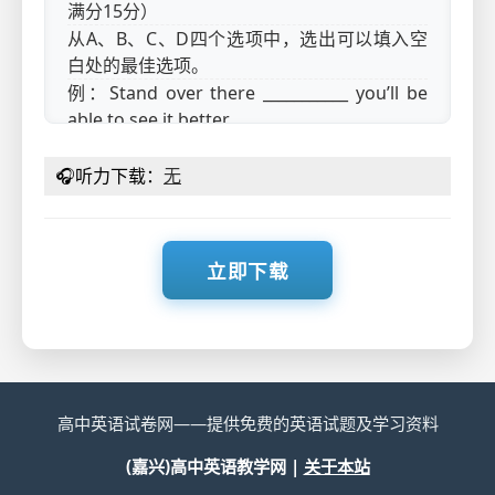
满分15分）
从A、B、C、D四个选项中，选出可以填入空
白处的最佳选项。
例：Stand over there ___________ you’ll be
able to see it better.
A. or
B. and
C. but
D. while
🎧
听力下载：
无
答案是B。
1.
—I guess you want to go play tennis.
—___________. That’s exactly what I was
立即下载
thinking too.
A. I didn’t get it
B. It’s up to
you
C. You never know
D. You read
my mind
2. I ___________ to send Peter a gift to
高中英语试卷网——提供免费的英语试题及学习资料
congratulate him on his marriage, but I
(嘉兴)高中英语教学网 |
关于本站
couldn’t manage it.