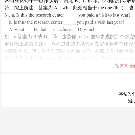
从句在从句中一般作状语，因此 B、C 排除。D 项能引导
符。综上所述，答案为 A，what 此处相当于 the one (that
3．a. Is this the research center _____ you paid a visit to last year?
b. Is this/ the research center _____ you paid a visit last year?
A. what B. that C. where D. which
析：a 答案为 B 或 D。译：这是你（们）去年参观的那个研
解释同上述第 2 题 a，只不过此题关系代词在定语从句中作介词 
b 答案为 C。译：这个研究中心是你（们）在那儿进行参观的
该句主语是 this/ the research center，this 或 the 是 res
动词，因此不能选 what, that, which 作它的宾语。wh
预览剩余
试对比下列两句中 where 的用法：
Is this research center where you paid a visit last year?
where 是一个连接词，引导表语从句
Is this research center the place where you paid a visit last year?
本站为
where 是一个关系副词，引导定语从句
浙I
上述两句意思相同：这个研究中心是你（们）去年参观的地方
连接词 where = the place where(关系副词) + 主语 + 不及
4．a. Is this the day______ you visited the modern equipment last y
b. Is this the day ______ you spent together last year?