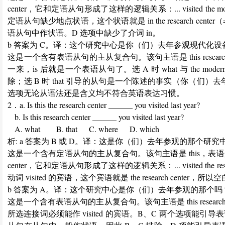
center，它和定语从句形成了这样的逻辑关系：... visited the modern
定语从句缺少地点状语，这个状语就是 in the research center
语从句中作状语。D 选项中缺少了介词 in。
b 答案为 C。译：这个研究中心是你（们）去年参观现代化
这是一个含有表语从句的主从复合句。该句主语是 this research cent
一来，is 后就是一个表语从句了。选 A 时 what 与 the moder
除；选 B 时 that 引导的从句是一个陈述的事实（你（
选项无论从语法还是含义均不符合英语表达习惯。
2．a. Is this the research center ______ you visited last year?
b. Is this research center ______ you visited last year?
A. what B. that C. where D. which
析: a 答案为 B 或 D。译：这是你（们）去年参观的那个研究
这是一个含有定语从句的主从复合句。该句主语是 this，表语是 the re
center，它和定语从句形成了这样的逻辑关系：... visited the
动词 visited 的宾语，这个宾语就是 the research cente
b 答案为 A。译：这个研究中心是你（们）去年参观的那个吗
这是一个含有表语从句的主从复合句。该句主语是 this resear
所选连接词必须能作 visited 的宾语。B、C 两个选项能引导表