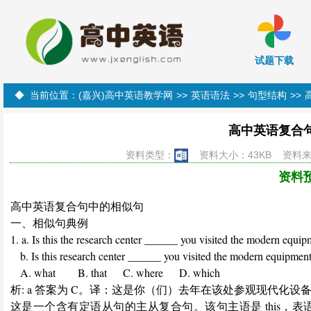
试题下载
◆ 当前位置：
(嘉兴)高中英语教学网
>>
英语语法
>>
句型结构
>>
高中英语复合
资料类型：
资料大小：43KB 资料来源
资料
高中英语复合句中的相似句
一、相似句典例
1. a. Is this the research center ______ you visited the modern equip
b. Is this research center ______ you visited the modern equipment 
A. what B. that C. where D. which
析: a 答案为 C。译：这是你（们）去年在该处参观现代化
这是一个含有定语从句的主从复合句。该句主语是 this，表语是 the re