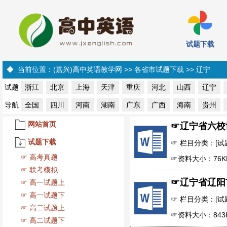
试题下载
◆ 当前位置：
(嘉兴)高中英语教学网
>> 各省市试题下载 >>
辽宁
试题
浙江
北京
上海
天津
重庆
河北
山西
辽宁
导航
全国
四川
河南
湖南
广东
广西
海南
贵州
☞
辽宁省六校
网站首页
试题下载
☞ 栏目分类：[试题下
☞
高考真题
☞资料大小：76K
☞
联考模拟
☞
辽宁省辽阳
☞
高一试题上
☞
高一试题下
☞ 栏目分类：[试题下
☞
高二试题上
☞资料大小：843
☞
高二试题下