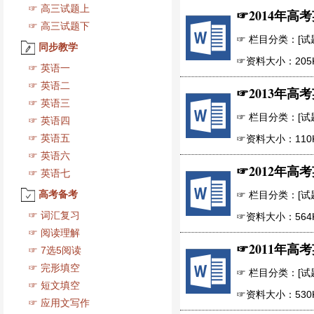
☞
高三试题上
☞
2014年高
☞
高三试题下
☞ 栏目分类：[试题下
同步教学
☞资料大小：205
☞
英语一
☞
英语二
☞
2013年高
☞
英语三
☞ 栏目分类：[试题下
☞
英语四
☞
英语五
☞资料大小：110
☞
英语六
☞
2012年高
☞
英语七
高考备考
☞ 栏目分类：[试题下
☞
词汇复习
☞资料大小：564
☞
阅读理解
☞
2011年高
☞
7选5阅读
☞
完形填空
☞ 栏目分类：[试题下
☞
短文填空
☞资料大小：530
☞
应用文写作