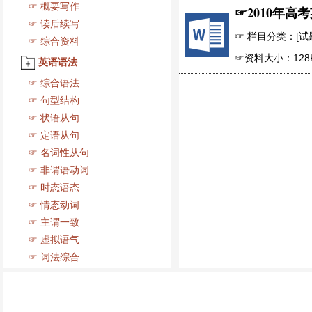
☞
概要写作
☞
2010年高
☞
读后续写
☞ 栏目分类：[试题下
☞
综合资料
☞资料大小：128
英语语法
☞
综合语法
☞
句型结构
☞
状语从句
☞
定语从句
☞
名词性从句
☞
非谓语动词
☞
时态语态
☞
情态动词
☞
主谓一致
☞
虚拟语气
☞
词法综合