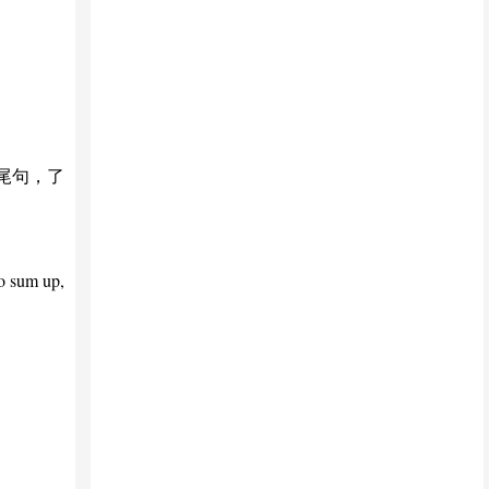
尾句，了
um up,