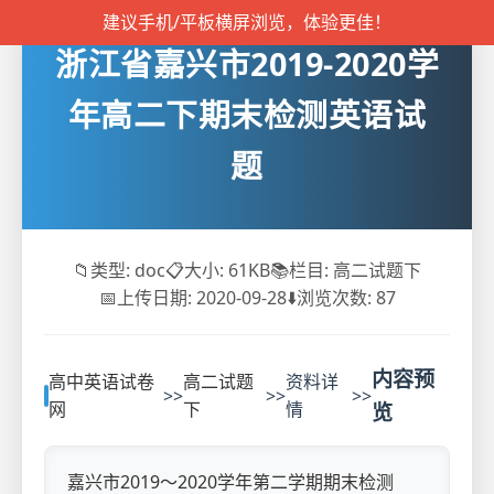
建议手机/平板横屏浏览，体验更佳！
浙江省嘉兴市2019-2020学
年高二下期末检测英语试
题
📁
类型: doc
📋
大小: 61KB
📚
栏目: 高二试题下
📅
上传日期: 2020-09-28
⬇️
浏览次数:
87
内容预
高中英语试卷
高二试题
资料详
>>
>>
>>
网
下
情
览
嘉兴市2019〜2020学年第二学期期末检测