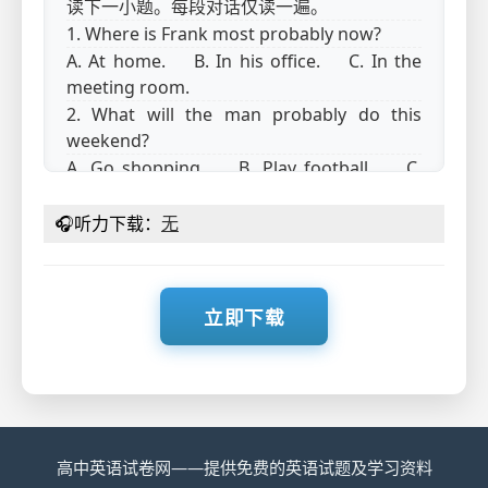
读下一小题。每段对话仅读一遍。
1. Where is Frank most probably now?
A. At home. B. In his office. C. In the
meeting room.
2. What will the man probably do this
weekend?
A. Go shopping. B. Play football. C.
Watch a movie.
3. What does the woman suggest the man
🎧
听力下载：
无
do?
A. Buy a new radio. B. Sell the radio to
her. C. Fix the radio.
立即下载
4. What are the speakers mainly
discussing?
A. What to drink before bed. B. When to
have a bath. C. How to sleep well.
5. When does the train leave?
A. At 10:30. B. At 8:30. C. At 6:30.
高中英语试卷网——提供免费的英语试题及学习资料