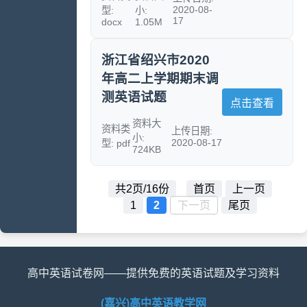
2020-08-
型:
小:
17
docx
1.05M
浙江省绍兴市2020
年高二上学期期末调
测英语试题
点击查看
资料大
资料类
上传日期:
小:
2020-08-17
型: pdf
724KB
共2页/16份
首页
上一页
1
2
下一页
尾页
高中英语试卷网——提供免费的英语试题及学习资料
(嘉兴)高中英语教学网