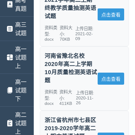
高考
终教学质量抽测英语
真题
点击查看
试题
高三
资料类
资料大
上传日期:
试题
2021-02-
型:
小:
09
docx
70KB
高一
河南省豫北名校
试题
2020年高二上学期
上
10月质量检测英语试
点击查看
题
高一
试题
资料类
资料大
上传日期:
2020-11-
下
型:
小:
26
docx
411KB
高二
浙江省杭州市七县区
试题
2019-2020学年高二
上