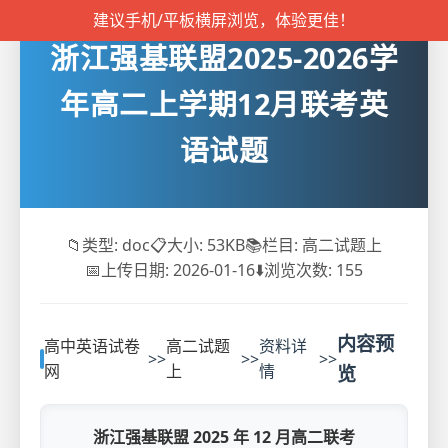
建议手机/平板横屏浏览，体验更佳！
浙江强基联盟2025-2026学
年高二上学期12月联考英
语试题
📁
类型: doc
📋
大小: 53KB
📚
栏目: 高二试题上
📅
上传日期: 2026-01-16
⬇️
浏览次数:
155
内容预
高中英语试卷
高二试题
资料详
>>
>>
>>
网
上
情
览
浙江强基联盟 2025 年 12 月高二联考