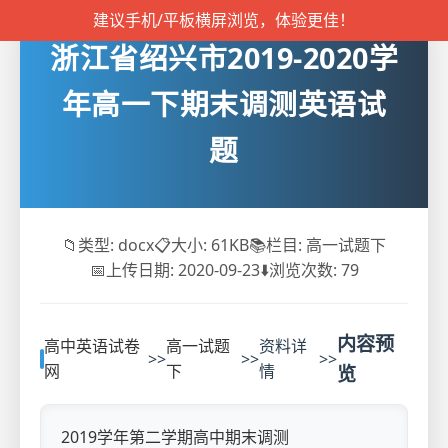
建议手机/平板横屏浏览，体验更佳！
浙江省绍兴市2019-2020学
年高一下期末调测英语试
题
📁
类型: docx
📋
大小: 61KB
📚
栏目: 高一试题下
📅
上传日期: 2020-09-23
⬇️
浏览次数:
79
内容预
高中英语试卷
高一试题
资料详
>>
>>
>>
网
下
情
览
2019学年第二学期高中期末调测