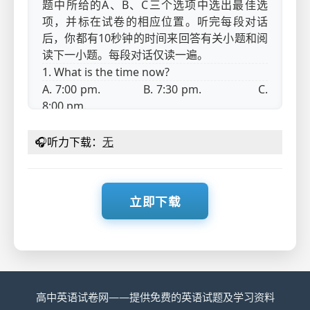
题中所给的A、B、C三个选项中选出最佳选
项，并标在试卷的相应位置。听完每段对话
后，你都有10秒钟的时间来回答有关小题和阅
读下一小题。每段对话仅读一遍。
1. What is the time now?
A. 7:00 pm. B. 7:30 pm. C.
8:00 pm.
2. What drink does Anna want?
A. Peach juice. B. Some coffee. C.
🎧
听力下载：
无
Tomato juice.
3. What is the man doing?
A. Buying a car. B. Renting a car.
立即下载
C. Booking a ticket.
4. Who is interested in fashion designing?
A. James. B. Lily. C.
Michael.
5. What are the speakers mainly talking
about?
高中英语试卷网——提供免费的英语试题及学习资料