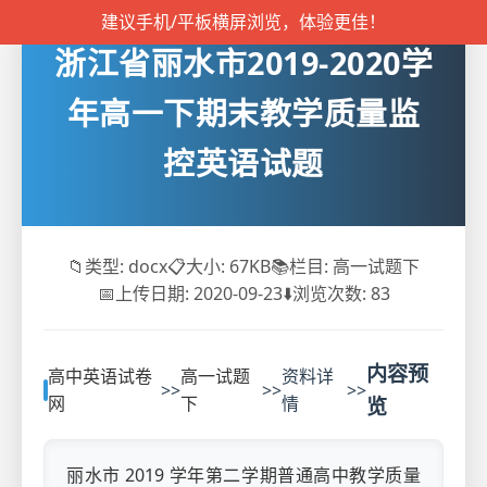
建议手机/平板横屏浏览，体验更佳！
浙江省丽水市2019-2020学
年高一下期末教学质量监
控英语试题
📁
类型: docx
📋
大小: 67KB
📚
栏目: 高一试题下
📅
上传日期: 2020-09-23
⬇️
浏览次数:
83
内容预
高中英语试卷
高一试题
资料详
>>
>>
>>
网
下
情
览
丽水市 2019 学年第二学期普通高中教学质量