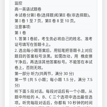
监控
高一英语试题卷
本试卷分第I 卷(选择题)和第II 卷(非选择题)。
第 I 卷 1 至 7 页，第II 卷 8 至 10 页。
注意事项:
第Ⅰ卷
1. 答第 I 卷前，考生务必将自己的姓名、准考
证号填写在答题卡上。
2. 选出每小题答案后，用铅笔把答题卡上对应
题目的答案标号涂黑。如需改动，用 橡皮擦
干净后，再选涂其他答案标号。不能答在本试
卷上，否则无效。
第一部分 听力(共两节，满分 30 分)
第一节 (共 5 小题；每小题 1.5 分，满分 7.5
分)
听下面 5 段对话。每段对话后有一个小题，从
题中所给的 A、B、C 三个选项中选出最佳选
项。听完每段对话后，你都有 10 秒钟的时间