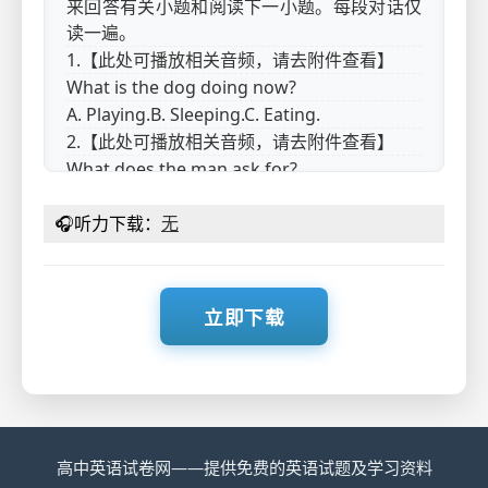
来回答有关小题和阅读下一小题。每段对话仅
读一遍。
1.【此处可播放相关音频，请去附件查看】
What is the dog doing now?
A. Playing.
B. Sleeping.
C. Eating.
2.【此处可播放相关音频，请去附件查看】
What does the man ask for?
A. Coffee.
B. Sugar.
C. Salt.
🎧
3.【此处可播放相关音频，请去附件查看】
听力下载：
无
Why won’t the woman watch the game
with the man tonight?
A. She has to work late.
B. She wants to visit
立即下载
Sally.
C. She doesn’t like basketball.
4.【此处可播放相关音频，请去附件查看】
How much will the woman lend the man?
A. ￡5.
B. ￡7.
C. ￡9.
5.【此处可播放相关音频，请去附件查看】
Where will the speakers study tonight?
高中英语试卷网——提供免费的英语试题及学习资料