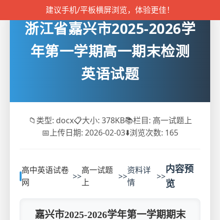
建议手机/平板横屏浏览，体验更佳！
浙江省嘉兴市2025-2026学
年第一学期高一期末检测
英语试题
📁
类型: docx
📋
大小: 378KB
📚
栏目: 高一试题上
📅
上传日期: 2026-02-03
⬇️
浏览次数:
165
内容预
高中英语试卷
高一试题
资料详
>>
>>
>>
网
上
情
览
嘉兴市2025-2026学年第一学期期末