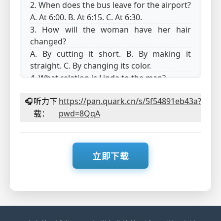
2. When does the bus leave for the airport?
A. At 6:00. B. At 6:15. C. At 6:30.
3. How will the woman have her hair
changed?
A. By cutting it short. B. By making it
straight. C. By changing its color.
4. What relation is Linda to the man?
A. His neighbor. B. His student. C. His
🎧
听力下
https://pan.quark.cn/s/5f54891eb43a?
guest.
载：
pwd=8QqA
5. Why can’t the woman go to work today?
A. She has a stomachache.
B. She will visit Mr. Kennedy.
C. She has to look after her daughter.
立即下载
第二节（共 15 小题；每小题 1.5 分，满分
22.5 分）
听下面 5 段对话或独白。每段对话或独白后有
几个小题，从题中所给的 A、B、C 三个选项中
选出最佳选项。听每段对话或独白前，你将有