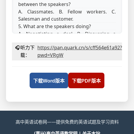
between the speakers?
A. Classmates. B. Fellow workers. C.
Salesman and customer.
5. What are the speakers doing?
A. Negotiating a deal. B. Discussing a
report. C. Planning a campaign.
🎧
听力下
https://pan.quark.cn/s/cff564e61a92?
第二节（共15小题；每小题1.5分，满分22.5
载：
pwd=VRgW
分）
听下面5段录音。每段录音后有几个小题，从
题中所给的A、B、C三个选项中选出最佳选
项。听每段录音前，你将有时间阅读各个小
下载Word版本
下载PDF版本
题，每小题5秒钟；听完后，每小题都有5秒钟
的作答时间。每段录音播放两遍。
听第6段录音，回答第6、7题。
6. What does Mike decide to do in the new
year?
A. Adopt a healthy lifestyle. B. Open
高中英语试卷网——提供免费的英语试题及学习资料
another fitness club. C. Help the women
(嘉兴)高中英语教学网 |
关于本站