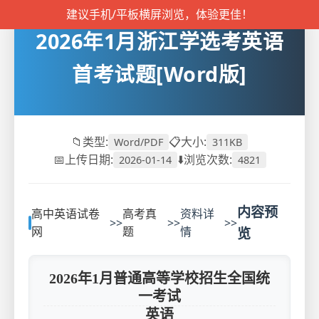
建议手机/平板横屏浏览，体验更佳！
2026年1月浙江学选考英语
首考试题[Word版]
📁类型:
📋大小:
Word/PDF
311KB
📅上传日期:
⬇️浏览次数:
2026-01-14
4821
内容预
高中英语试卷
高考真
资料详
>>
>>
>>
网
题
情
览
2026年1月普通高等学校招生全国统
一考试
英语