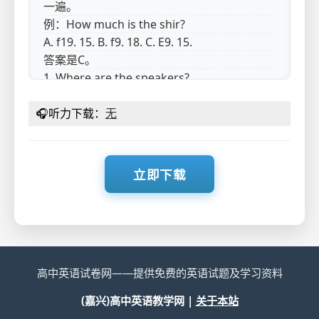
一遍。
例：How much is the shir?
A. f19. 15. B. f9. 18. C. E9. 15.
答案是C。
1. Where are the speakers?
A. At a hotel. B. At a store. C. At a hospital
🎧
2. What does the woman think of the
听力下载：
无
literature class?
A. Boring. B. Rewarding C. Demanding.
3. What are the speakers going to do?
立即下载
A. Cover an event. B. Have a break. C.
Continue the meeting.
4. What are the speakers?
A. Students. B. Teachers. C. Officials
5. What is the man doing?
A. Repairing his laptop. B. Trying on a new
高中英语试卷网——提供免费的英语试题及学习资料
jacket. C. Undergoing a security check.
(嘉兴)高中英语教学网 |
关于本站
第二节(共15小题：每小题1. 5分，满分22. 5