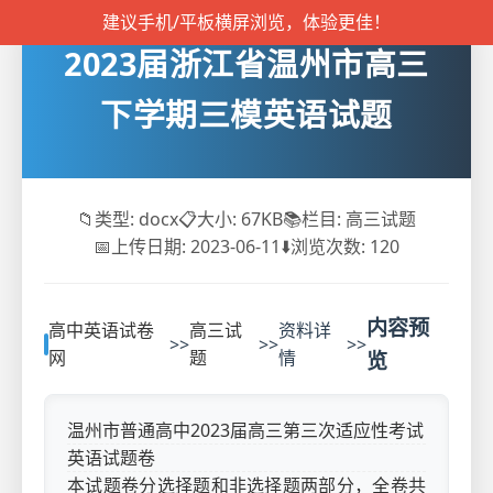
建议手机/平板横屏浏览，体验更佳！
2023届浙江省温州市高三
下学期三模英语试题
📁
类型: docx
📋
大小: 67KB
📚
栏目: 高三试题
📅
上传日期: 2023-06-11
⬇️
浏览次数:
120
内容预
高中英语试卷
高三试
资料详
>>
>>
>>
网
题
情
览
温州市普通高中2023届高三第三次适应性考试
英语试题卷
本试题卷分选择题和非选择题两部分，全卷共